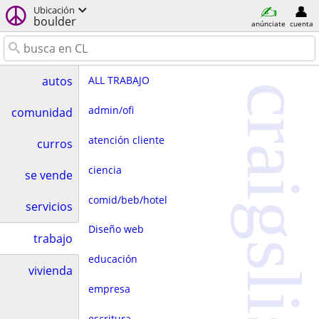
Ubicación
boulder
anúnciate
cuenta
ALL TRABAJO
autos
craigslist
admin/ofi
comunidad
atención cliente
curros
ciencia
se vende
comid/beb/hotel
servicios
Diseño web
trabajo
educación
vivienda
empresa
escritura