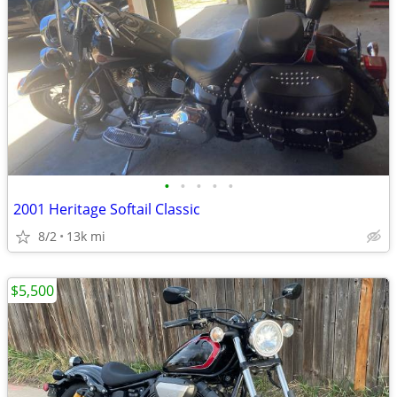
•
•
•
•
•
2001 Heritage Softail Classic
8/2
13k mi
$5,500