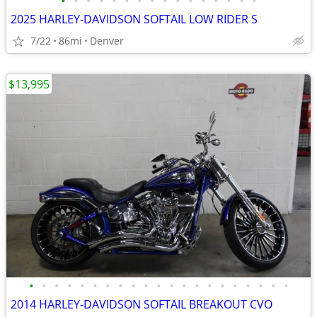
•
•
•
•
•
•
•
•
•
•
•
•
•
•
•
•
2025 HARLEY-DAVIDSON SOFTAIL LOW RIDER S
7/22
86mi
Denver
$13,995
•
•
•
•
•
•
•
•
•
•
•
•
•
•
•
•
•
•
•
•
•
2014 HARLEY-DAVIDSON SOFTAIL BREAKOUT CVO