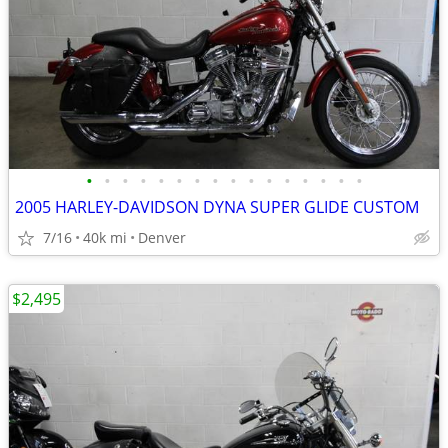
•
•
•
•
•
•
•
•
•
•
•
•
•
•
•
•
2005 HARLEY-DAVIDSON DYNA SUPER GLIDE CUSTOM
7/16
40k mi
Denver
$2,495