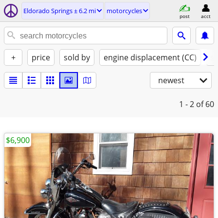
Eldorado Springs ± 6.2 mi
motorcycles
post
acct
+
price
sold by
engine displacement (CC)
st
newest
1 - 2
of 60
$6,900