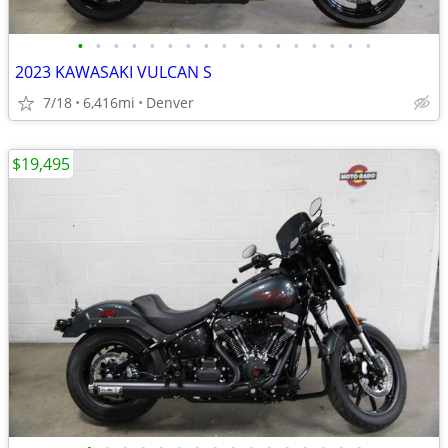
•
•
•
•
•
•
•
•
•
•
•
•
•
•
•
•
•
2023 KAWASAKI VULCAN S
7/18
6,416mi
Denver
$19,495