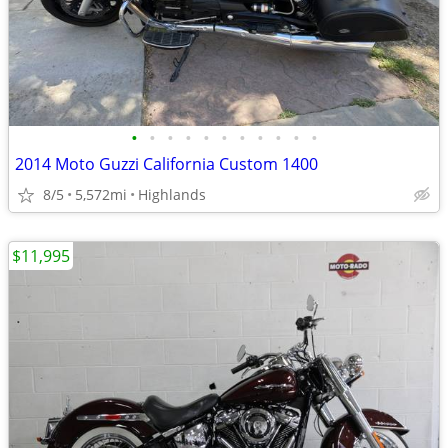
•
•
•
•
•
•
•
•
•
•
•
2014 Moto Guzzi California Custom 1400
8/5
5,572mi
Highlands
$11,995