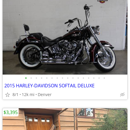
•
•
•
•
•
•
•
•
•
•
•
•
•
•
•
•
2015 HARLEY-DAVIDSON SOFTAIL DELUXE
8/1
12k mi
Denver
$3,395