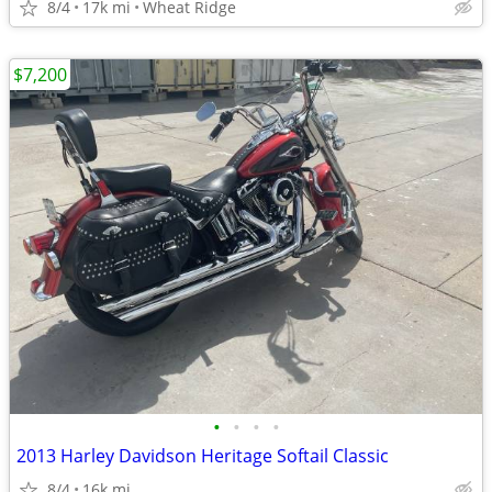
8/4
17k mi
Wheat Ridge
$7,200
•
•
•
•
2013 Harley Davidson Heritage Softail Classic
8/4
16k mi