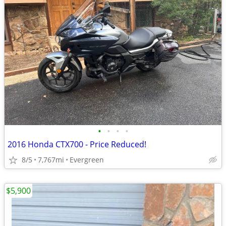
•
•
•
•
2016 Honda CTX700 - Price Reduced!
8/5
7,767mi
Evergreen
$5,900