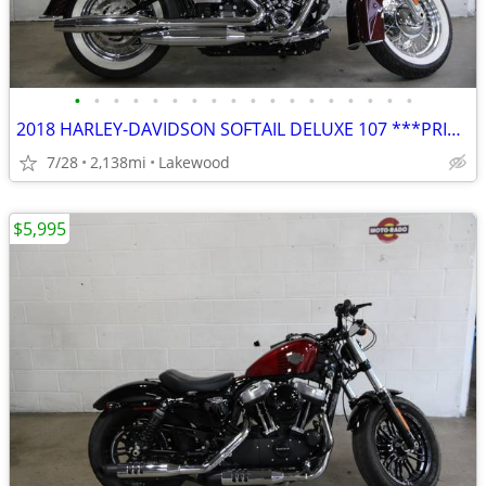
•
•
•
•
•
•
•
•
•
•
•
•
•
•
•
•
•
•
2018 HARLEY-DAVIDSON SOFTAIL DELUXE 107 ***PRICE REDUCED***
7/28
2,138mi
Lakewood
$5,995