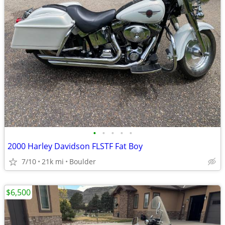
•
•
•
•
•
2000 Harley Davidson FLSTF Fat Boy
7/10
21k mi
Boulder
$6,500