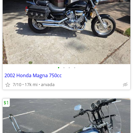
•
•
•
•
2002 Honda Magna 750cc
7/10
17k mi
arvada
$1