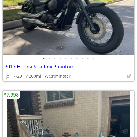
•
•
•
•
•
•
•
•
•
•
2017 Honda Shadow Phantom
7/20
7,200mi
Westminster
$7,998