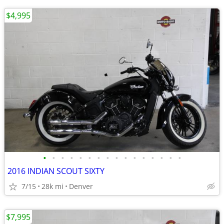
$4,995
•
•
•
•
•
•
•
•
•
•
•
•
•
•
•
•
2016 INDIAN SCOUT SIXTY
7/15
28k mi
Denver
$7,995