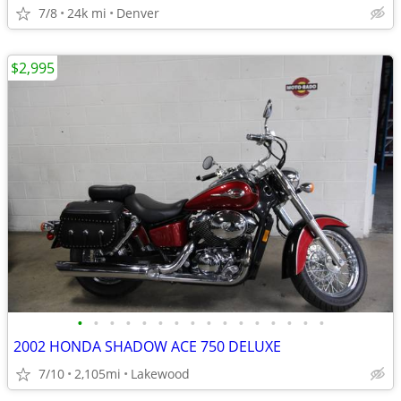
7/8
24k mi
Denver
$2,995
•
•
•
•
•
•
•
•
•
•
•
•
•
•
•
•
2002 HONDA SHADOW ACE 750 DELUXE
7/10
2,105mi
Lakewood