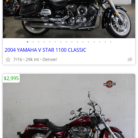
•
•
•
•
•
•
•
•
•
•
•
•
•
•
•
•
2004 YAMAHA V STAR 1100 CLASSIC
7/16
29k mi
Denver
$2,995