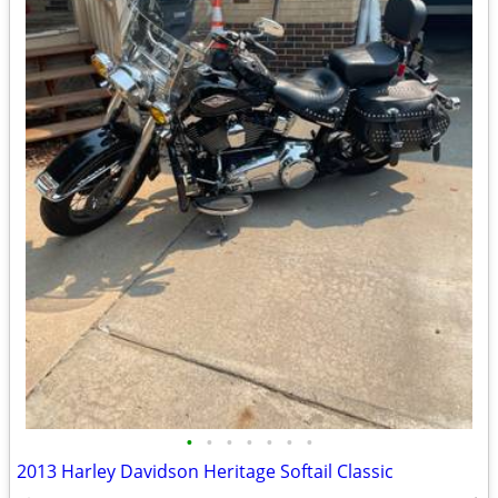
•
•
•
•
•
•
•
2013 Harley Davidson Heritage Softail Classic