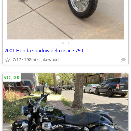
•
•
2001 Honda shadow deluxe ace 750
7/17
798mi
Lakewood
$10,000