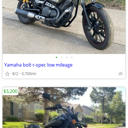
•
•
•
•
Yamaha bolt r-spec low mileage
8/2
3,700mi
$3,200