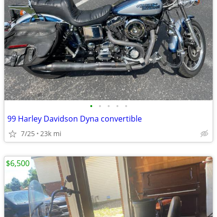
•
•
•
•
•
99 Harley Davidson Dyna convertible
7/25
23k mi
$6,500