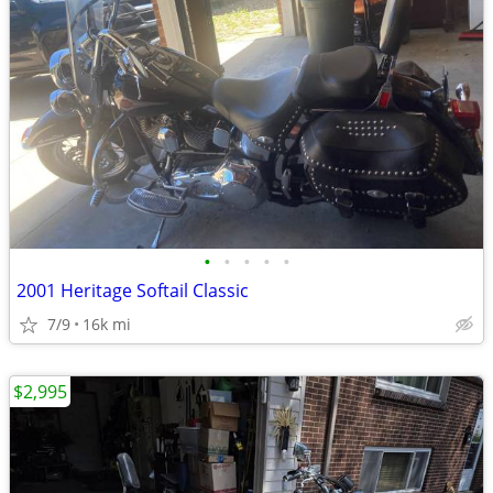
•
•
•
•
•
2001 Heritage Softail Classic
7/9
16k mi
$2,995