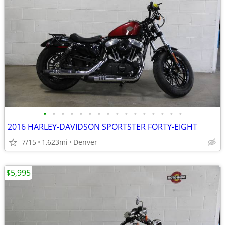
•
•
•
•
•
•
•
•
•
•
•
•
•
•
•
•
2016 HARLEY-DAVIDSON SPORTSTER FORTY-EIGHT
7/15
1,623mi
Denver
$5,995