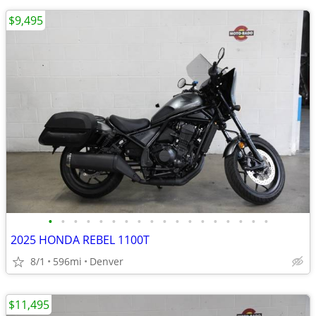
$9,495
•
•
•
•
•
•
•
•
•
•
•
•
•
•
•
•
•
•
2025 HONDA REBEL 1100T
8/1
596mi
Denver
$11,495