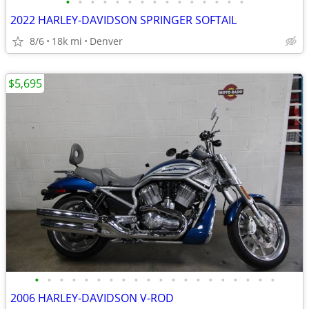
•
•
•
•
•
•
•
•
•
•
•
•
•
•
•
2022 HARLEY-DAVIDSON SPRINGER SOFTAIL
8/6
18k mi
Denver
$5,695
•
•
•
•
•
•
•
•
•
•
•
•
•
•
•
•
•
•
•
•
2006 HARLEY-DAVIDSON V-ROD