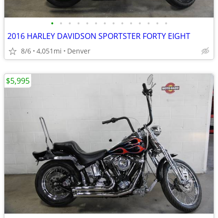
•
•
•
•
•
•
•
•
•
•
•
•
•
•
2016 HARLEY DAVIDSON SPORTSTER FORTY EIGHT
8/6
4,051mi
Denver
$5,995