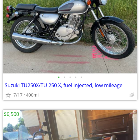
•
•
•
•
•
Suzuki TU250X/TU 250 X, fuel injected, low mileage
7/17
400mi
$6,500