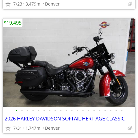
7/23
3,479mi
Denver
$19,495
•
•
•
•
•
•
•
•
•
•
•
•
•
•
•
•
•
•
•
•
2026 HARLEY DAVIDSON SOFTAIL HERITAGE CLASSIC
7/31
1,747mi
Denver