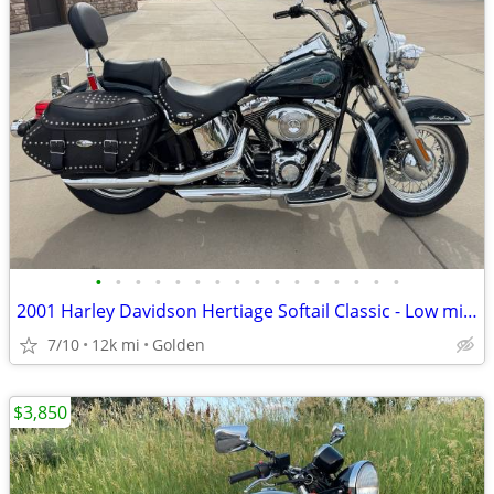
•
•
•
•
•
•
•
•
•
•
•
•
•
•
•
•
2001 Harley Davidson Hertiage Softail Classic - Low miles 11,700 - Showroom cond
7/10
12k mi
Golden
$3,850