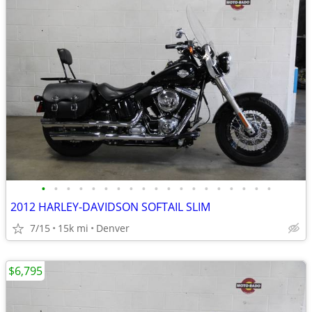
•
•
•
•
•
•
•
•
•
•
•
•
•
•
•
•
•
•
•
2012 HARLEY-DAVIDSON SOFTAIL SLIM
7/15
15k mi
Denver
$6,795